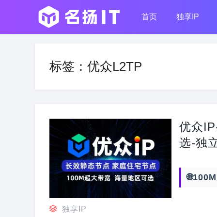
首页
独享IP
标签：优众L2TP
优众IP
选-独
🌐10
独享IP