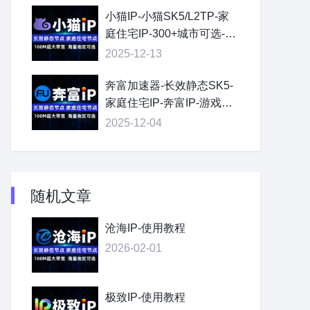
小猫IP-小猫SK5/L2TP-家
庭住宅IP-300+城市可选-线
路自由切换
2025-12-13
奔富加速器-长效静态SK5-
家庭住宅IP-奔富IP-游戏单
窗口单IP
2025-12-04
随机文章
沧海IP-使用教程
2026-02-01
极致IP-使用教程