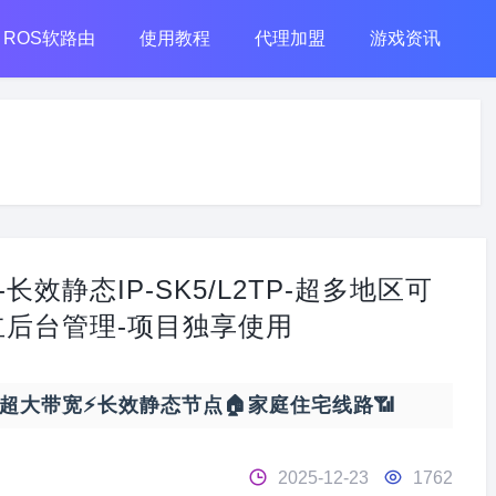
ROS软路由
使用教程
代理加盟
游戏资讯
-长效静态IP-SK5/L2TP-超多地区可
立后台管理-项目独享使用
0M超大带宽⚡长效静态节点🏠家庭住宅线路📶
2025-12-23
1762