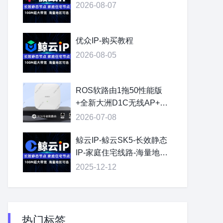
2026-08-07
优众IP-购买教程
2026-08-05
ROS软路由1拖50性能版
+全新大洲D1C无线AP+全
协议系统+超高性价比
2026-07-08
鲸云IP-鲸云SK5-长效静态
IP-家庭住宅线路-海量地区
可选
2025-12-12
热门标签